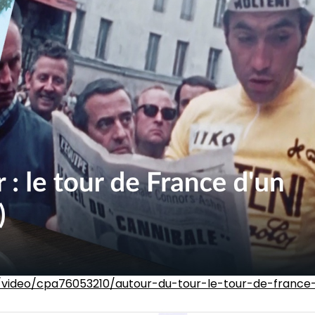
tu/video/cpa76053210/autour-du-tour-le-tour-de-france