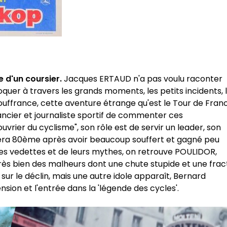
e d'un coursier.
Jacques ERTAUD n'a pas voulu raconter
évoquer à travers les grands moments, les petits incidents, 
 souffrance, cette aventure étrange qu'est le Tour de France
cier et journaliste sportif de commenter ces
ier du cyclisme", son rôle est de servir un leader, son
minera 80ème après avoir beaucoup souffert et gagné peu
 des vedettes et de leurs mythes, on retrouve POULIDOR,
ès bien des malheurs dont une chute stupide et une frac
sur le déclin, mais une autre idole apparaît, Bernard
sion et l'entrée dans la 'légende des cycles'.