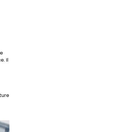
le
. Il
ture