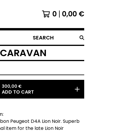
0
0,00
€
SEARCH
F CARAVAN
300,00
€
ADD TO CART
n:
bon Peugeot D4A Lion Noir. Superb
l item for the late Lion Noir