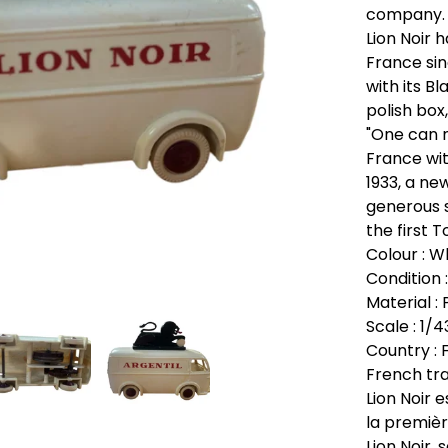
company.
Lion Noir 
France sinc
with its B
polish box,
"One can n
France wit
1933, a ne
generous 
the first T
Colour : W
Condition 
Material : 
Scale : 1/4
Country : 
French tra
Lion Noir 
la premièr
Lion Noir,