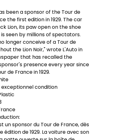
has been a sponsor of the Tour de
e the first edition in 1929. The car
lack Lion, its paw open on the shoe
 is seen by millions of spectators.
o longer conceive of a Tour de
hout the Lion Noir," wrote L'Auto in
wspaper that has recalled the
sponsor's presence every year since
our de France in 1929.
hite
: exceptionnel condition
Plastic
3
France
duction:
est un sponsor du Tour de France, dès
e édition de 1929. La voiture avec son
 sa patte ouverte sur la boîte de