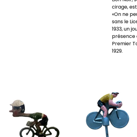
cirage, es
«On ne peu
sans le Lio
1933, un j
présence 
Premier T
1929.